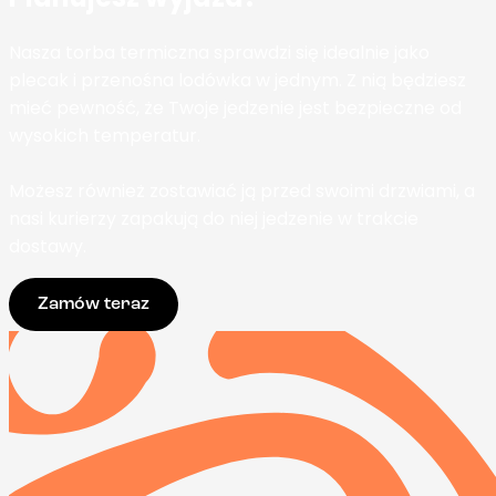
Nasza torba termiczna sprawdzi się idealnie jako
plecak i przenośna lodówka w jednym. Z nią będziesz
mieć pewność, że Twoje jedzenie jest bezpieczne od
wysokich temperatur.
Możesz również zostawiać ją przed swoimi drzwiami, a
nasi kurierzy zapakują do niej jedzenie w trakcie
dostawy.
Zamów teraz