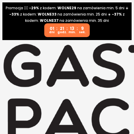
Promocja 👉🏼
-29%
z kodem:
WOLNE29
na zamówienia min. 5 dni ☀️
-33%
z kodem:
WOLNE33
na zamówienia min. 25 dni ☀️
-37%
z
kodem:
WOLNE37
na zamówienia min. 35 dni
01
:
21
:
13
:
9
dni
godz.
min.
sek.