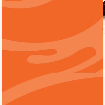
Wybór Menu Paczka
Letnia
Zakres od 1500 do 2000 kcal
Opis:
Paczka Letnia została stworzona z myślą o wszystkich,