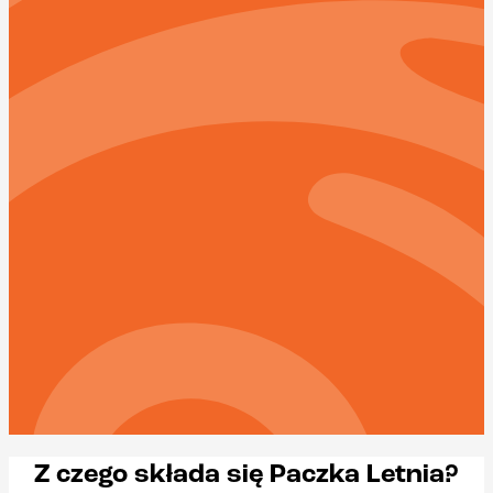
którzy w 100% chcą wykorzystać wakacyjne miesiące.
Składa się z 4 lekkich posiłków, które nie wymagają
podgrzewania i które możesz wybierać samodzielnie!
Dzięki temu sprawdzisię idealnie w największych
upałach, kiedy apetyt spada proporcjonalnie do
rosnącej na zewnątrz temperatury. Letnia Paczka
zadba o to, by nie zabrakło Ci energii podczas tych
wakacji.
Paczka Letnia to pakiet sezonowy. Został
przygotowany specjalnie z myślą o wszystkich,
którym wysokie temperatury odbierają apetyt.
Zadbaj o siebie tego lata i wybierz lekki i letni catering.
Zamów
Zobacz pełne menu
Z czego składa się Paczka Letnia?