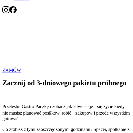
Tani catering dietetyczny w
Szczecinie
Poznaj Gastro Paczkę, czyli świetne jedzenie w normalnej cenie.
Tutaj o smak dbają SuperChefowie.
ZAMÓW
Zacznij od 3-dniowego pakietu próbnego
Przetestuj Gastro Paczkę i zobacz jak łatwe staje się życie kiedy
nie musisz planować posiłków, robić zakupów i przede wszystkim
gotować.
Co zrobisz z tymi zaoszczędzonymi godzinami? Spacer, spotkanie z