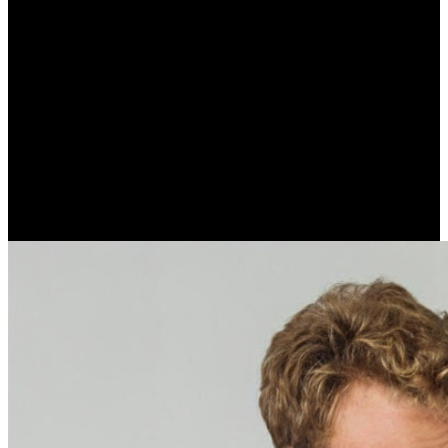
Dajemy ogromny wybór. W naszej ofercie znajdziesz aż
19
pakietów!
Myślimy o każdym, znajdziesz u nas specjalistyczne pakiety
takie jak:
keto, niski IG, bez glutenu i nabiału i wiele
innych.
Stawiamy na elastyczność i wygodę. Swoje zamówienie
możesz dowolnie modyfikować, zmieniając wybrany pakiet,
rodzaj, kaloryczność czy datę lub adres dostawy.
Wszystko
to zrobisz z łatwością w panelu klienta dostępnym 24/7.
To duża wygoda. Każdego dnia pyszne jedzenie jest
dostarczane prosto pod Twoje drzwi, a Ty oszczędzasz czas,
bo nie gotujesz.