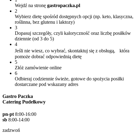
Wejdź na stronę
gastropaczka.pl
2
Wybierz dietę spośród dostępnych opcji (np. keto, klasyczna,
roślinna, bez glutenu i laktozy)
3
Dopasuj szczegóły, czyli kaloryczność oraz liczbę posiłków
dziennie (od 3 do 5)
4
Jeśli nie wiesz, co wybrać, skontaktuj się z obsługą, która
pomoże dobrać odpowiednią dietę
5
Złóż zamówienie online
6
Odbieraj codziennie świeże, gotowe do spożycia posiłki
dostarczane pod wskazany adres
Gastro Paczka
Catering Pudełkowy
pn-pt
8:00-16:00
sb
8:00-14:00
zadzwoń