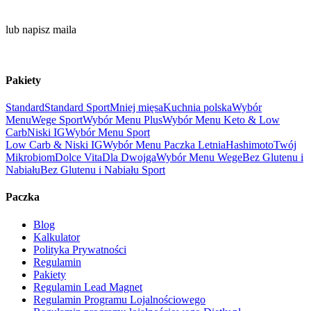
666 310 404
lub napisz maila
biuro@gastropaczka.pl
Pakiety
Standard
Standard Sport
Mniej mięsa
Kuchnia polska
Wybór
Menu
Wege Sport
Wybór Menu Plus
Wybór Menu Keto & Low
Carb
Niski IG
Wybór Menu Sport
Low Carb & Niski IG
Wybór Menu Paczka Letnia
Hashimoto
Twój
Mikrobiom
Dolce Vita
Dla Dwojga
Wybór Menu Wege
Bez Glutenu i
Nabiału
Bez Glutenu i Nabiału Sport
Paczka
Blog
Kalkulator
Polityka Prywatności
Regulamin
Pakiety
Regulamin Lead Magnet
Regulamin Programu Lojalnościowego