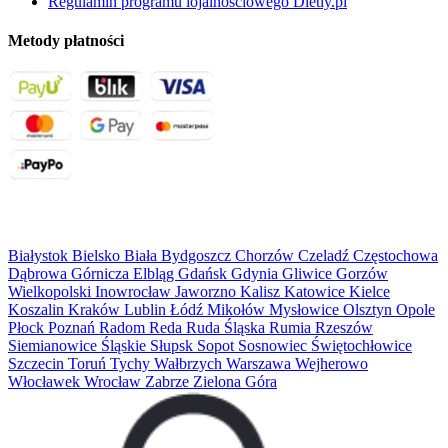
Regulamin programu lojalnościowego Dietly.pl
Metody płatności
Miejsca
Białystok
Bielsko Biała
Bydgoszcz
Chorzów
Czeladź
Częstochowa
Dąbrowa Górnicza
Elbląg
Gdańsk
Gdynia
Gliwice
Gorzów
Wielkopolski
Inowrocław
Jaworzno
Kalisz
Katowice
Kielce
Koszalin
Kraków
Lublin
Łódź
Mikołów
Mysłowice
Olsztyn
Opole
Płock
Poznań
Radom
Reda
Ruda Śląska
Rumia
Rzeszów
Siemianowice Śląskie
Słupsk
Sopot
Sosnowiec
Świętochłowice
Szczecin
Toruń
Tychy
Wałbrzych
Warszawa
Wejherowo
Włocławek
Wrocław
Zabrze
Zielona Góra