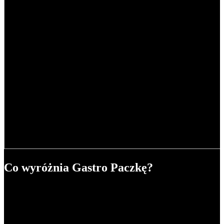
Co wyróżnia Gastro Paczkę?
Nasze pyszne jedzenie jest zawsze w rozsądnej cenie. 5
posiłków dziennie możesz mieć
już od 42,89 zł/dzień
.
O smak naszych potraw dbają wybitni SuperChef:
Daria
Ładocha