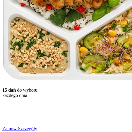
15 dań
do wyboru
każdego dnia
Wybór Menu Sport
od
500
do
2700
kcal
Zamów
Szczegóły