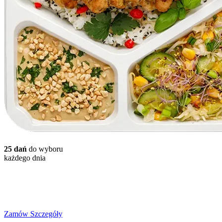
25 dań
do wyboru
każdego dnia
Wybór Menu Plus
od
500
do
2700
kcal
Zamów
Szczegóły