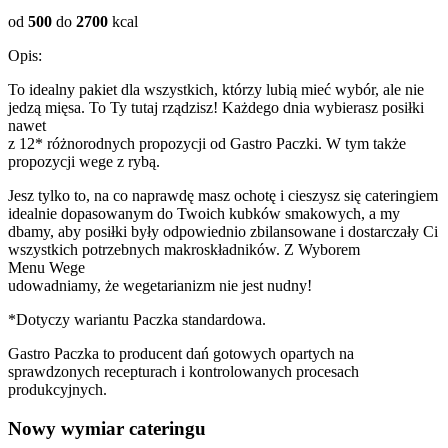
od
500
do
2700
kcal
Opis:
To idealny pakiet dla wszystkich, którzy lubią mieć wybór, ale nie
jedzą mięsa. To Ty tutaj rządzisz! Każdego dnia wybierasz posiłki
nawet
z 12* różnorodnych propozycji od Gastro Paczki. W tym także
propozycji wege z rybą.
Jesz tylko to, na co naprawdę masz ochotę i cieszysz się cateringiem
idealnie dopasowanym do Twoich kubków smakowych, a my
dbamy, aby posiłki były odpowiednio zbilansowane i dostarczały Ci
wszystkich potrzebnych makroskładników. Z Wyborem
Menu Wege
udowadniamy, że wegetarianizm nie jest nudny!
*Dotyczy wariantu Paczka standardowa.
Gastro Paczka to producent dań gotowych opartych na
sprawdzonych recepturach i kontrolowanych procesach
produkcyjnych.
Nowy wymiar cateringu