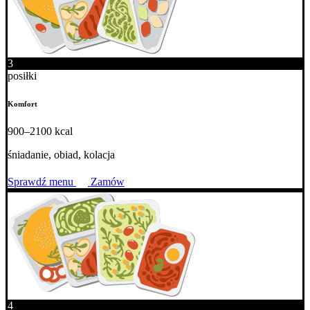
3
posiłki
Komfort
900–2100 kcal
śniadanie, obiad, kolacja
Sprawdź menu
Zamów
4