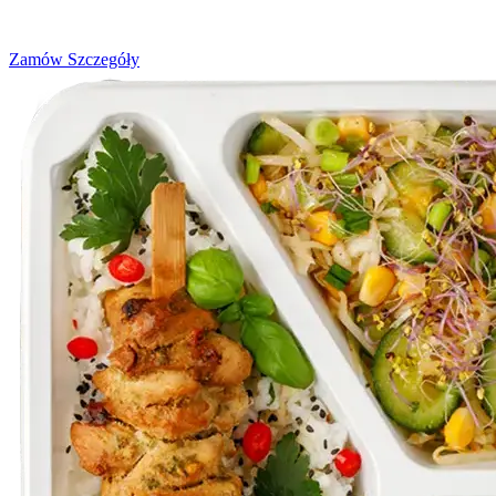
od
500
do
2700
kcal
Zamów
Szczegóły