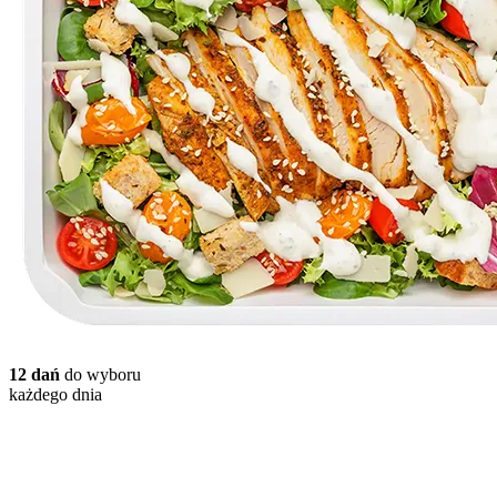
12 dań
do wyboru
każdego dnia
Wybór Menu Keto & Low Carb
od 1300 do 3000 kcal