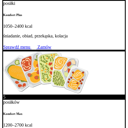
posiłki
Komfort Plus
1050–2400 kcal
śniadanie, obiad, przekąska, kolacja
Sprawdź menu
Zamów
5
posiłków
Komfort Max
1200–2700 kcal