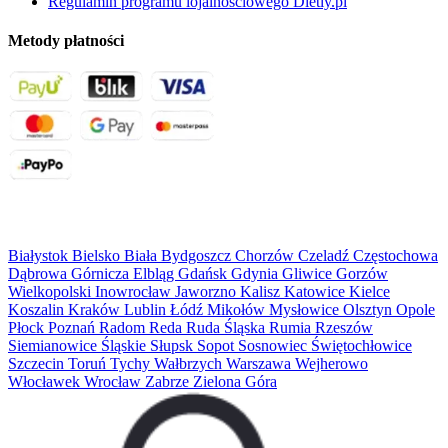
Regulamin programu lojalnościowego Dietly.pl
Metody płatności
Miejsca
Białystok
Bielsko Biała
Bydgoszcz
Chorzów
Czeladź
Częstochowa
Dąbrowa Górnicza
Elbląg
Gdańsk
Gdynia
Gliwice
Gorzów
Wielkopolski
Inowrocław
Jaworzno
Kalisz
Katowice
Kielce
Koszalin
Kraków
Lublin
Łódź
Mikołów
Mysłowice
Olsztyn
Opole
Płock
Poznań
Radom
Reda
Ruda Śląska
Rumia
Rzeszów
Siemianowice Śląskie
Słupsk
Sopot
Sosnowiec
Świętochłowice
Szczecin
Toruń
Tychy
Wałbrzych
Warszawa
Wejherowo
Włocławek
Wrocław
Zabrze
Zielona Góra