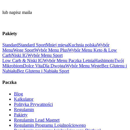
666 310 404
lub napisz maila
biuro@gastropaczka.pl
Pakiety
Standard
Standard Sport
Mniej mięsa
Kuchnia polska
Wybór
Menu
Wege Sport
Wybór Menu Plus
Wybór Menu Keto & Low
Carb
Niski IG
Wybór Menu Sport
Low Carb & Niski IG
Wybór Menu Paczka Letnia
Hashimoto
Twój
Mikrobiom
Dolce Vita
Dla Dwojga
Wybór Menu Wege
Bez Glutenu i
Nabiału
Bez Glutenu i Nabiału Sport
Paczka
Blog
Kalkulator
Polityka Prywatności
Regulamin
Pakiety
Regulamin Lead Magnet
Regulamin Programu Lojalnościowego