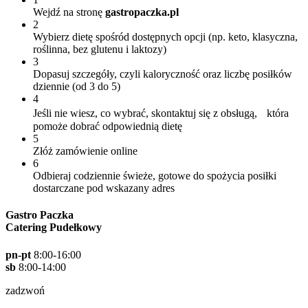
Wejdź na stronę
gastropaczka.pl
2
Wybierz dietę spośród dostępnych opcji (np. keto, klasyczna,
roślinna, bez glutenu i laktozy)
3
Dopasuj szczegóły, czyli kaloryczność oraz liczbę posiłków
dziennie (od 3 do 5)
4
Jeśli nie wiesz, co wybrać, skontaktuj się z obsługą, która
pomoże dobrać odpowiednią dietę
5
Złóż zamówienie online
6
Odbieraj codziennie świeże, gotowe do spożycia posiłki
dostarczane pod wskazany adres
Gastro Paczka
Catering Pudełkowy
pn-pt
8:00-16:00
sb
8:00-14:00
zadzwoń