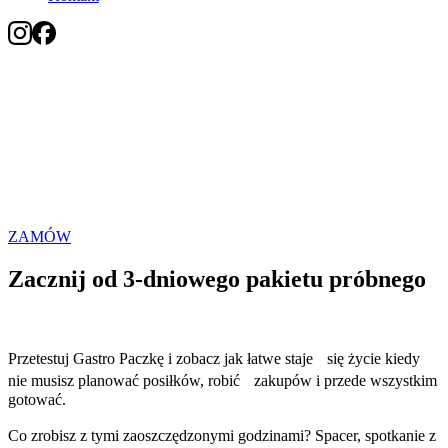
Tani catering dietetyczny w
Elblągu
Poznaj Gastro Paczkę, czyli świetne jedzenie w normalnej cenie.
Tutaj o smak dbają SuperChefowie.
ZAMÓW
Zacznij od 3-dniowego pakietu próbnego
Przetestuj Gastro Paczkę i zobacz jak łatwe staje się życie kiedy
nie musisz planować posiłków, robić zakupów i przede wszystkim
gotować.
Co zrobisz z tymi zaoszczędzonymi godzinami? Spacer, spotkanie z