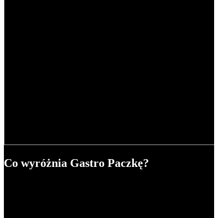
Co wyróżnia Gastro Paczkę?
Nasze pyszne jedzenie jest zawsze w rozsądnej cenie. 5
posiłków dziennie możesz mieć
już od 42,89 zł/dzień
.
O smak naszych potraw dbają wybitni SuperChef:
Daria
Ładocha