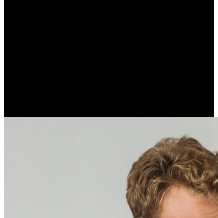
Dajemy ogromny wybór. W naszej ofercie znajdziesz aż
19
pakietów!
Myślimy o każdym, znajdziesz u nas specjalistyczne pakiety
takie jak:
keto, niski IG, bez glutenu i nabiału i wiele
innych.
Stawiamy na elastyczność i wygodę. Swoje zamówienie
możesz dowolnie modyfikować, zmieniając wybrany pakiet,
rodzaj, kaloryczność czy datę lub adres dostawy.
Wszystko
to zrobisz z łatwością w panelu klienta dostępnym 24/7.
To duża wygoda. Każdego dnia pyszne jedzenie jest
dostarczane prosto pod Twoje drzwi, a Ty oszczędzasz czas,
bo nie gotujesz.