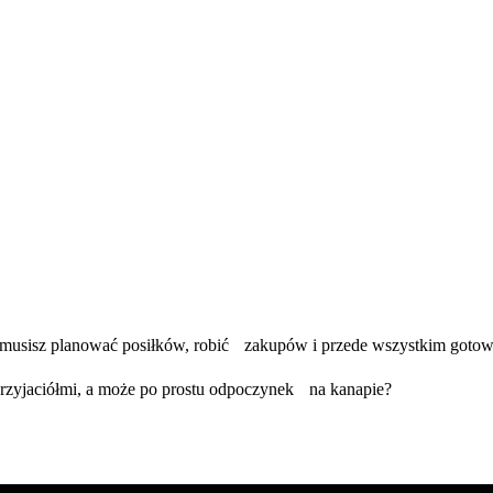
ni catering dietetyczny w Krako
Paczkę, czyli świetne jedzenie w normalnej cenie. Tutaj o smak dbają
nie musisz planować posiłków, robić zakupów i przede wszystkim gotow
przyjaciółmi, a może po prostu odpoczynek na kanapie?