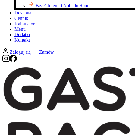
Bez Glutenu i Nabiału Sport
Dostawa
Cennik
Kalkulator
Menu
Dodatki
Kontakt
Zaloguj się
Zamów