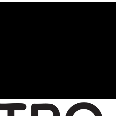
in. 5 dni ☀️
-33%
z kodem:
WOLNE33
na zamówienia min.
min. 35 dni