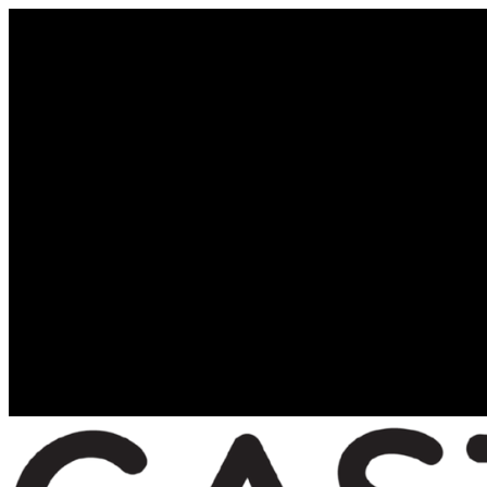
Promocja 👉🏼
-29%
z kodem:
WOLNE29
na zamówienia m