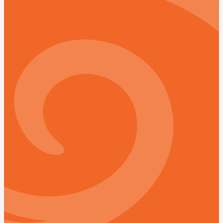
25%-35%
Węglowodany
40%-55%
Tłuszcze
*Wartości dotyczą wariantu pięcioposiłkowego i mogą
się różnić przy wyborze innego zestawu.
Opis:
Zadbaj o swoje zdrowie i jedz jak SuperChefowa!
Jedyny taki na rynku – autorski pakiet od Darii
Ładochy.