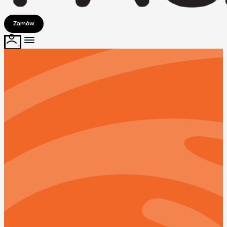
Zamów
Low Carb & Niski IG
od
900
do
2700
kcal
Makroskładniki: *
15%-25%
Białko