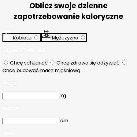
Oblicz swoje dzienne
zapotrzebowanie kaloryczne
Kobieta
Mężczyzna
Jaki jest Twój cel?
Chcę schudnąć
Chcę zdrowo się odżywiać
Chce budować masę mięśniową
Waga
kg
Wzrost
cm
Wiek