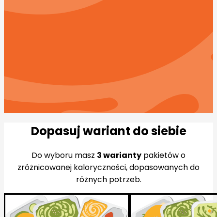
To unikalny pakiet łączący styl żywienia low carb z
niskim indeksem glikemicznym i bez dodatku cukru.
Ogranicz węglowodany, ustabilizuj gospodarkę
cukrową i popraw poziom energii.
Zamów
Zobacz pełne menu
Dopasuj wariant do siebie
Do wyboru masz
3 warianty
pakietów o
zróżnicowanej kaloryczności, dopasowanych do
różnych potrzeb.