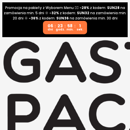
Promocja na pakiety z Wyborem Menu 👉🏼
-28%
z kodem:
SUN28
na
zamówienia min. 5 dni 🌞
-32%
z kodem:
SUN32
na zamówienia min.
20 dni 🌞
-36%
z kodem:
SUN36
na zamówienia min. 30 dni
06
:
23
:
58
:
1
dni
godz.
min.
sek.