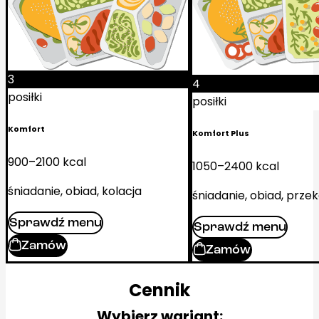
3
4
posiłki
posiłki
Komfort
Komfort Plus
900–2100 kcal
1050–2400 kcal
śniadanie, obiad, kolacja
śniadanie, obiad, przek
Sprawdź menu
Sprawdź menu
Zamów
Zamów
Cennik
Wybierz wariant: