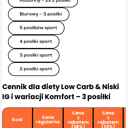
Rodzinny – 2x 2 posiłki
Biurowy – 3 posiłki
5 posiłków sport
4 posiłki sport
3 posiłki sport
2 posiłki sport
Cennik dla diety Low Carb & Niski
IG i wariacji Komfort – 3 posiłki
Cena
Cena
Cena
z
z
Kcal
regularna
rabatem
rabatem
(28%)
(32%)