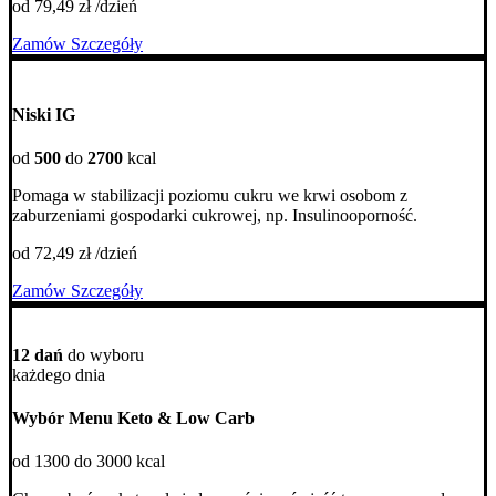
od 79,49 zł /dzień
Zamów
Szczegóły
Niski IG
od
500
do
2700
kcal
Pomaga w stabilizacji poziomu cukru we krwi osobom z
zaburzeniami gospodarki cukrowej, np. Insulinooporność.
od 72,49 zł /dzień
Zamów
Szczegóły
12 dań
do wyboru
każdego dnia
Wybór Menu Keto & Low Carb
od 1300 do 3000 kcal