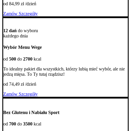
od 84,99 zł /dzień
Zamów
Szczegóły
12 dań
do wyboru
każdego dnia
Wybór Menu Wege
od
500
do
2700
kcal
To idealny pakiet dla wszystkich, którzy lubią mieć wybór, ale nie
jedzą mięsa. To Ty tutaj rządzisz!
od 74,49 zł /dzień
Zamów
Szczegóły
Bez Glutenu i Nabiału Sport
od
700
do
3500
kcal