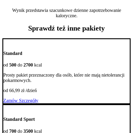
Wynik przedstawia szacunkowe dzienne zapotrzebowanie
kaloryczne.
Sprawdź też inne pakiety
Standard
od
500
do
2700
kcal
Prosty pakiet przeznaczony dla osób, które nie mają nietolerancji
pokarmowych.
od 66,99 zł /dzień
Zamów
Szczegóły
Standard Sport
od
700
do
3500
kcal