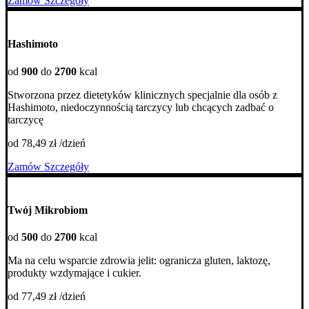
Zamów
Szczegóły
Hashimoto
od
900
do
2700
kcal
Stworzona przez dietetyków klinicznych specjalnie dla osób z
Hashimoto, niedoczynnością tarczycy lub chcących zadbać o
tarczycę
od 78,49 zł /dzień
Zamów
Szczegóły
Twój Mikrobiom
od
500
do
2700
kcal
Ma na celu wsparcie zdrowia jelit: ogranicza gluten, laktozę,
produkty wzdymające i cukier.
od 77,49 zł /dzień