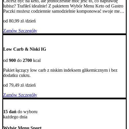
Chcesz być na keto, ale jednocześnie móc jeść to, co naprawdę
lubisz? Trafiłeś idealnie! Z pakietem Wybór Menu Keto od Gastro
Paczki możesz codziennie samodzielnie komponować swoje menu
z 12 różnorodnych propozycji. Posiłki oparte są na tłuszczach,
od 80,99 zł /dzień
białku i minimalnej ilości węglowodanów – tak, aby zapewnić Ci
sytość i energię na długo.
Zamów
Szczegóły
Low Carb & Niski IG
od
900
do
2700
kcal
Pakiet łączący low carb z niskim indeksem glikemicznym i bez
dodatku cukru.
od 79,49 zł /dzień
Zamów
Szczegóły
15 dań
do wyboru
każdego dnia
Wybór Menu Sport