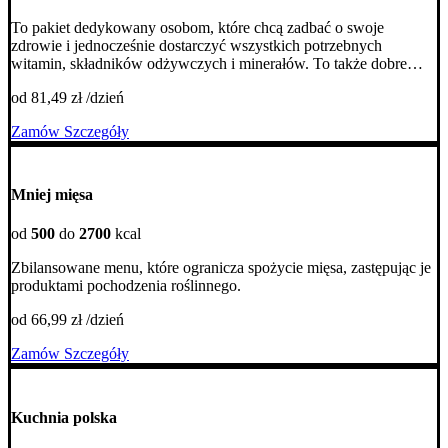
To pakiet dedykowany osobom, które chcą zadbać o swoje
zdrowie i jednocześnie dostarczyć wszystkich potrzebnych
witamin, składników odżywczych i minerałów. To także dobre
rozwiązanie dla tych, którzy dopiero rozpoczynają przygodę ze
od 81,49 zł /dzień
zdrowym odżywianiem.
Zamów
Szczegóły
Mniej mięsa
od
500
do
2700
kcal
Zbilansowane menu, które ogranicza spożycie mięsa, zastępując je
produktami pochodzenia roślinnego.
od 66,99 zł /dzień
Zamów
Szczegóły
Kuchnia polska