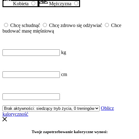
Kobieta
Mężczyzna
Jaki jest Twój cel?
Chcę schudnąć
Chcę zdrowo się odżywiać
Chce
budować masę mięśniową
Waga
kg
Wzrost
cm
Wiek
Jak często ćwiczysz?
Oblicz
kaloryczność
Twoje zapotrzebowanie kaloryczne wynosi: