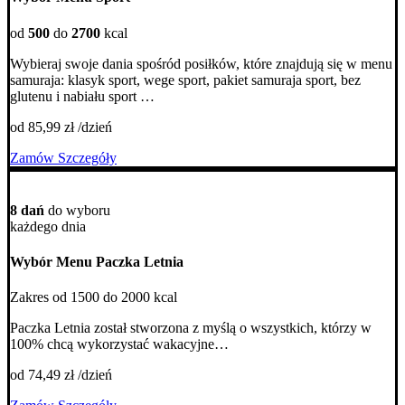
od
500
do
2700
kcal
Wybieraj swoje dania spośród posiłków, które znajdują się w menu
samuraja: klasyk sport, wege sport, pakiet samuraja sport, bez
glutenu i nabiału sport
*Dotyczy wariantu 5 posiłków sport”
od 85,99 zł /dzień
Zamów
Szczegóły
8 dań
do wyboru
każdego dnia
Wybór Menu Paczka Letnia
Zakres od 1500 do 2000 kcal
Paczka Letnia został stworzona z myślą o wszystkich, którzy w
100% chcą wykorzystać wakacyjne…
od 74,49 zł /dzień