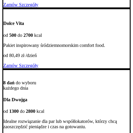
Zamów
Szczegóły
Dolce Vita
od
500
do
2700
kcal
Pakiet inspirowany śródziemnomorskim comfort food.
od 80,49 zł /dzień
Zamów
Szczegóły
8 dań
do wyboru
każdego dnia
Dla Dwojga
od
1300
do
2800
kcal
Idealne rozwiązanie dla par lub współlokatorów, którzy chcą
zaoszczędzić pieniądze i czas na gotowaniu.