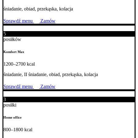
śniadanie, obiad, przekąska, kolacja
Sprawdź menu
Zamów
5
posiłków
Komfort Max
1200–2700 kcal
śniadanie, II śniadanie, obiad, przekąska, kolacja
Sprawdź menu
Zamów
3
posiłki
Home office
800–1800 kcal