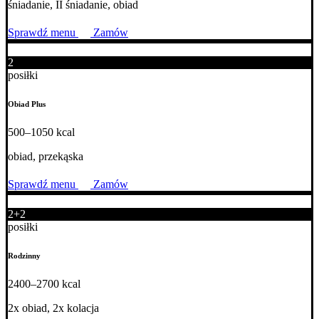
śniadanie, II śniadanie, obiad
Sprawdź menu
Zamów
2
posiłki
Obiad Plus
500–1050 kcal
obiad, przekąska
Sprawdź menu
Zamów
2+2
posiłki
Rodzinny
2400–2700 kcal
2x obiad, 2x kolacja