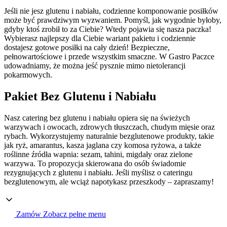
Jeśli nie jesz glutenu i nabiału, codzienne komponowanie posiłków
może być prawdziwym wyzwaniem. Pomyśl, jak wygodnie byłoby,
gdyby ktoś zrobił to za Ciebie? Wtedy pojawia się nasza paczka!
Wybierasz najlepszy dla Ciebie wariant pakietu i codziennie
dostajesz gotowe posiłki na cały dzień! Bezpieczne,
pełnowartościowe i przede wszystkim smaczne. W Gastro Paczce
udowadniamy, że można jeść pysznie mimo nietolerancji
pokarmowych.
Pakiet Bez Glutenu i Nabiału
Nasz catering bez glutenu i nabiału opiera się na świeżych
warzywach i owocach, zdrowych tłuszczach, chudym mięsie oraz
rybach. Wykorzystujemy naturalnie bezglutenowe produkty, takie
jak ryż, amarantus, kasza jaglana czy komosa ryżowa, a także
roślinne źródła wapnia: sezam, tahini, migdały oraz zielone
warzywa. To propozycja skierowana do osób świadomie
rezygnujących z glutenu i nabiału. Jeśli myślisz o cateringu
bezglutenowym, ale wciąż napotykasz przeszkody – zapraszamy!
Zamów
Zobacz pełne menu