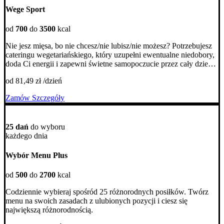
Wege Sport
od
700
do
3500
kcal
Nie jesz mięsa, bo nie chcesz/nie lubisz/nie możesz? Potrzebujesz
cateringu wegetariańskiego, który uzupełni ewentualne niedobory,
doda Ci energii i zapewni świetne samopoczucie przez cały dzień?
Dobrze trafiłeś, nasz pakiet Wege sprawdzi się idealnie!
od 81,49 zł /dzień
Zamów
Szczegóły
25 dań
do wyboru
każdego dnia
Wybór Menu Plus
od
500
do
2700
kcal
Codziennie wybieraj spośród 25 różnorodnych posiłków. Twórz
menu na swoich zasadach z ulubionych pozycji i ciesz się
największą różnorodnością.