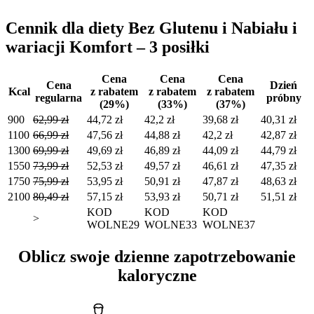
Cennik dla diety Bez Glutenu i Nabiału i
wariacji Komfort – 3 posiłki
Cena
Cena
Cena
Cena
Dzień
Kcal
z rabatem
z rabatem
z rabatem
regularna
próbny
(29%)
(33%)
(37%)
900
62,99 zł
44,72 zł
42,2 zł
39,68 zł
40,31 zł
1100
66,99 zł
47,56 zł
44,88 zł
42,2 zł
42,87 zł
1300
69,99 zł
49,69 zł
46,89 zł
44,09 zł
44,79 zł
1550
73,99 zł
52,53 zł
49,57 zł
46,61 zł
47,35 zł
1750
75,99 zł
53,95 zł
50,91 zł
47,87 zł
48,63 zł
2100
80,49 zł
57,15 zł
53,93 zł
50,71 zł
51,51 zł
KOD
KOD
KOD
>
WOLNE29
WOLNE33
WOLNE37
Oblicz swoje dzienne zapotrzebowanie
kaloryczne