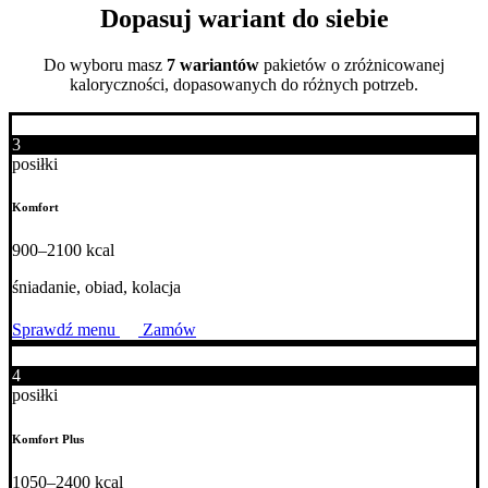
Dopasuj wariant do siebie
Do wyboru masz
7 wariantów
pakietów o zróżnicowanej
kaloryczności, dopasowanych do różnych potrzeb.
3
posiłki
Komfort
900–2100 kcal
śniadanie, obiad, kolacja
Sprawdź menu
Zamów
4
posiłki
Komfort Plus
1050–2400 kcal