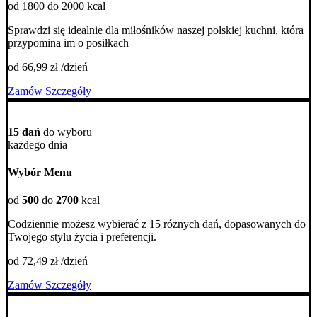
od 1800 do 2000 kcal
Sprawdzi się idealnie dla miłośników naszej polskiej kuchni, która
przypomina im o posiłkach
od 66,99 zł /dzień
Zamów
Szczegóły
15 dań
do wyboru
każdego dnia
Wybór Menu
od
500
do
2700
kcal
Codziennie możesz wybierać z 15 różnych dań, dopasowanych do
Twojego stylu życia i preferencji.
od 72,49 zł /dzień
Zamów
Szczegóły