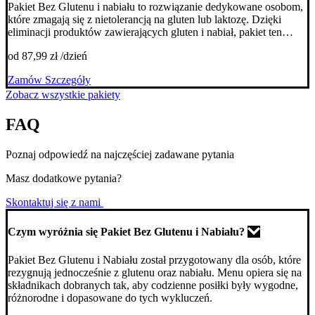
Pakiet Bez Glutenu i nabiału to rozwiązanie dedykowane osobom,
które zmagają się z nietolerancją na gluten lub laktozę. Dzięki
eliminacji produktów zawierających gluten i nabiał, pakiet ten
dostarcza zdrowych, pełnowartościowych posiłków w bezpieczny
od 87,99 zł /dzień
sposób dla osób z celiakią lub wrażliwym układem trawiennym. To
propozycja, która nie tylko dba o zdrowie, ale też umożliwia
Zamów
Szczegóły
aktywny styl życia, wspierając organizm w procesie regeneracji i
Zobacz wszystkie pakiety
codziennym funkcjonowaniu.
FAQ
Poznaj odpowiedź na najczęściej zadawane pytania
Masz dodatkowe pytania?
Skontaktuj się z nami
Czym wyróżnia się Pakiet Bez Glutenu i Nabiału?
Pakiet Bez Glutenu i Nabiału został przygotowany dla osób, które
rezygnują jednocześnie z glutenu oraz nabiału. Menu opiera się na
składnikach dobranych tak, aby codzienne posiłki były wygodne,
różnorodne i dopasowane do tych wykluczeń.