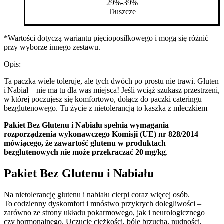
29%-39%
Tłuszcze
*Wartości dotyczą wariantu pięcioposiłkowego i mogą się różnić
przy wyborze innego zestawu.
Opis:
Ta paczka wiele toleruje, ale tych dwóch po prostu nie trawi. Gluten
i Nabiał – nie ma tu dla was miejsca! Jeśli wciąż szukasz przestrzeni,
w której poczujesz się komfortowo, dołącz do paczki cateringu
bezglutenowego. Tu życie z nietolerancją to kaszka z mleczkiem
Pakiet Bez Glutenu i Nabiału spełnia wymagania
rozporządzenia wykonawczego Komisji (UE) nr 828/2014
mówiącego, że zawartość glutenu w produktach
bezglutenowych nie może przekraczać 20 mg/kg
.
Pakiet Bez Glutenu i Nabiału
Na nietolerancję glutenu i nabiału cierpi coraz więcej osób.
To codzienny dyskomfort i mnóstwo przykrych dolegliwości –
zarówno ze strony układu pokarmowego, jak i neurologicznego
czy hormonalnego. Uczucie ciężkości, bóle brzucha, nudności,