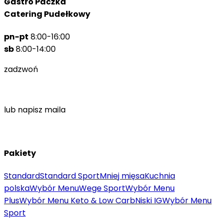
Gastro Paczka
Catering Pudełkowy
pn-pt
8:00-16:00
sb
8:00-14:00
zadzwoń
666 310 404
lub napisz maila
biuro@gastropaczka.pl
Pakiety
Standard
Standard Sport
Mniej mięsa
Kuchnia
polska
Wybór Menu
Wege Sport
Wybór Menu
Plus
Wybór Menu Keto & Low Carb
Niski IG
Wybór Menu
Sport