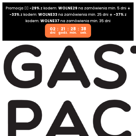
Promocja 👉🏼
-29%
z kodem:
WOLNE29
na zamówienia min. 5 dni ☀️
-33%
z kodem:
WOLNE33
na zamówienia min. 25 dni ☀️
-37%
z
kodem:
WOLNE37
na zamówienia min. 35 dni
02
:
21
:
28
:
38
dni
godz.
min.
sek.