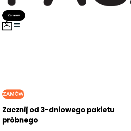
Zamów
Tani catering dietetyczny w
Białymstoku
Poznaj Gastro Paczkę, czyli świetne jedzenie
w normalnej cenie. Tutaj o smak dbają SuperChefowie.
ZAMÓW
Zacznij od 3-dniowego pakietu
próbnego