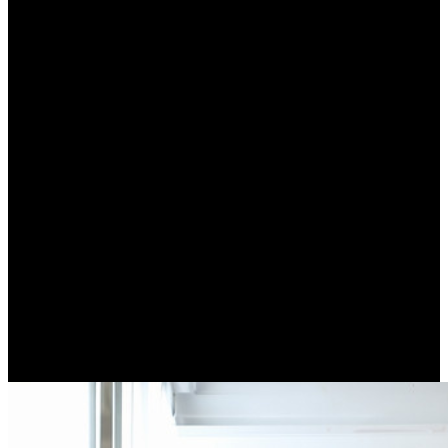
O smak naszych potraw dbają wybitni SuperChef:
Daria Ładocha
Dajemy ogromny wybór. W naszej ofercie
znajdziesz aż
19 pakietów!
Myślimy o każdym, znajdziesz u nas
specjalistyczne pakiety takie jak:
keto, niski IG,
bez glutenu i nabiału i wiele innych.
Stawiamy na elastyczność i wygodę. Swoje
zamówienie możesz dowolnie modyfikować,
zmieniając wybrany pakiet, rodzaj, kaloryczność
czy datę lub adres dostawy.
Wszystko to zrobisz
z łatwością w panelu klienta dostępnym 24/7.
To duża wygoda. Każdego dnia pyszne jedzenie
jest dostarczane prosto pod Twoje drzwi, a Ty
oszczędzasz czas, bo nie gotujesz.