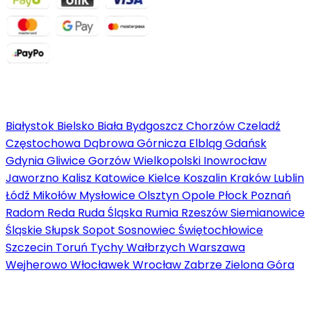
Miejsca
Białystok
Bielsko Biała
Bydgoszcz
Chorzów
Czeladź
Częstochowa
Dąbrowa Górnicza
Elbląg
Gdańsk
Gdynia
Gliwice
Gorzów Wielkopolski
Inowrocław
Jaworzno
Kalisz
Katowice
Kielce
Koszalin
Kraków
Lublin
Łódź
Mikołów
Mysłowice
Olsztyn
Opole
Płock
Poznań
Radom
Reda
Ruda Śląska
Rumia
Rzeszów
Siemianowice
Śląskie
Słupsk
Sopot
Sosnowiec
Świętochłowice
Szczecin
Toruń
Tychy
Wałbrzych
Warszawa
Wejherowo
Włocławek
Wrocław
Zabrze
Zielona Góra