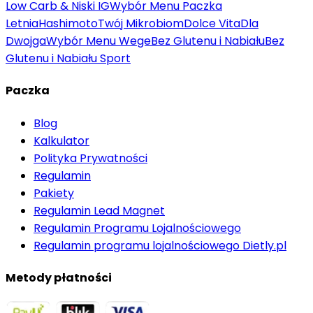
Low Carb & Niski IG
Wybór Menu Paczka
Letnia
Hashimoto
Twój Mikrobiom
Dolce Vita
Dla
Dwojga
Wybór Menu Wege
Bez Glutenu i Nabiału
Bez
Glutenu i Nabiału Sport
Paczka
Blog
Kalkulator
Polityka Prywatności
Regulamin
Pakiety
Regulamin Lead Magnet
Regulamin Programu Lojalnościowego
Regulamin programu lojalnościowego Dietly.pl
Metody płatności