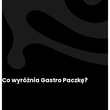
Co wyróżnia Gastro Paczkę?
Nasze pyszne jedzenie jest zawsze w rozsądnej
cenie. 5 posiłków dziennie możesz mieć
już od
42,89 zł/dzień
.