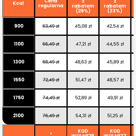
Cena
z
z
Kcal
regularna
rabatem
rabatem
(29%)
(33%)
900
63,49 zł
45,08 zł
42,54 zł
1100
66,49 zł
47,21 zł
44,55 zł
1300
68,49 zł
48,63 zł
45,89 zł
1550
72,49 zł
51,47 zł
48,57 zł
1750
74,49 zł
52,89 zł
49,91 zł
2100
76,49 zł
54,31 zł
51,25 zł
KOD
KOD
>
WOLNE29
WOLNE33