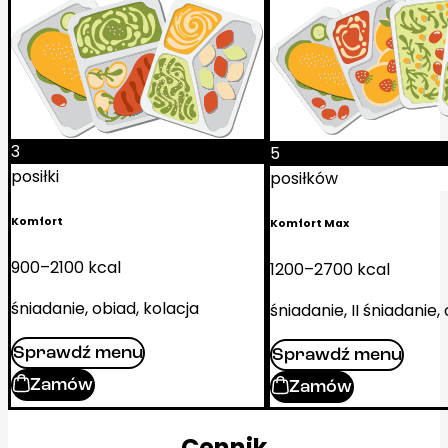
3
5
posiłki
posiłków
Komfort
Komfort Max
900–2100 kcal
1200–2700 kcal
śniadanie, obiad, kolacja
śniadanie, II śniadanie,
Sprawdź menu
Sprawdź menu
Zamów
Zamów
Cennik