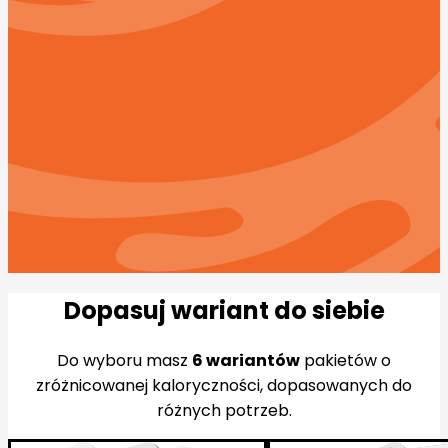
poczujesz się jak na najpyszniejszym urlopie w życiu, a
wszystko to bez wychodzenia z domu. Czego możesz
się spodziewać w tej diecie? Przede wszystkim
obłędnego, wakacyjnego comfort foodu. Znajdziesz w
niej dania, których nie powstydziłyby się prawdziwe
włoskie i greckie restauracje. Spróbuj i przekonaj się, jak
smakuje słońce zamknięte w pudełku.
Zamów
Zobacz pełne menu
Dopasuj wariant do siebie
Do wyboru masz
6 wariantów
pakietów o
zróżnicowanej kaloryczności, dopasowanych do
różnych potrzeb.