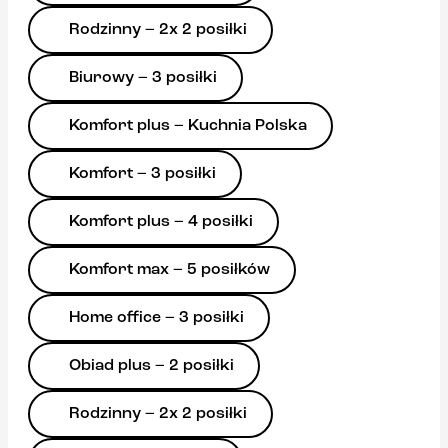
Rodzinny – 2x 2 posiłki
Biurowy – 3 posiłki
Komfort plus – Kuchnia Polska
Komfort – 3 posiłki
Komfort plus – 4 posiłki
Komfort max – 5 posiłków
Home office – 3 posiłki
Obiad plus – 2 posiłki
Rodzinny – 2x 2 posiłki