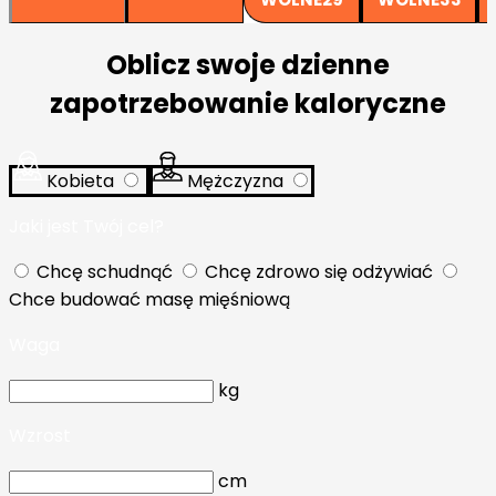
Oblicz swoje dzienne
zapotrzebowanie kaloryczne
Kobieta
Mężczyzna
Jaki jest Twój cel?
Chcę schudnąć
Chcę zdrowo się odżywiać
Chce budować masę mięśniową
Waga
kg
Wzrost
cm