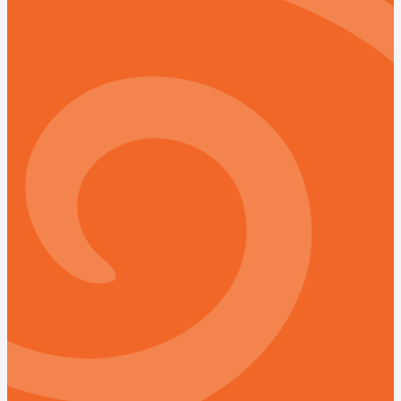
40%-50%
Węglowodany
29%-39%
Tłuszcze
*Wartości dotyczą wariantu pięcioposiłkowego i mogą
się różnić przy wyborze innego zestawu.
Opis:
Paczka pełna słońca! Pakiet, który zabierze Cię wprost
do słonecznego basenu Morza Śródziemnego. Z nim