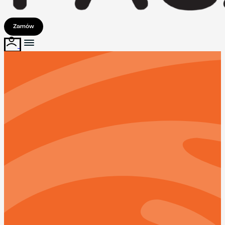
Zamów
Dolce Vita
od
500
do
2700
kcal
Makroskładniki: *
15%-25%
Białko