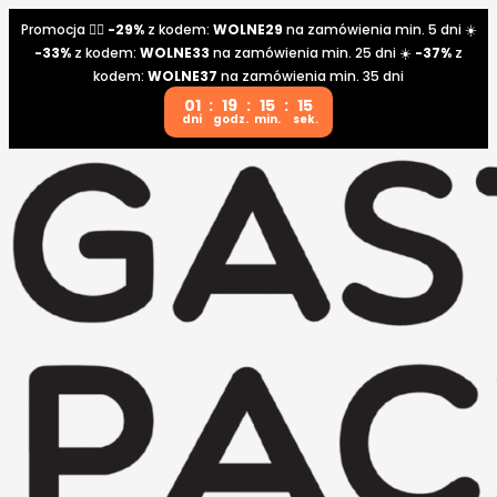
Promocja 👉🏼
-29%
z kodem:
WOLNE29
na zamówienia min. 5 dni ☀️
-33%
z kodem:
WOLNE33
na zamówienia min. 25 dni ☀️
-37%
z
kodem:
WOLNE37
na zamówienia min. 35 dni
01
:
19
:
15
:
15
dni
godz.
min.
sek.